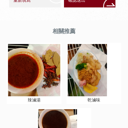
辣滷湯
乾滷味